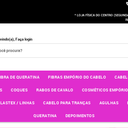
* LOJA FÍSICA DO CENTRO (SEGUNDA 
R
vindo(a),
Faça login
IBRA DE QUERATINA
FIBRAS EMPÓRIO DO CABELO
CABEL
S
COQUES
RABOS DE CAVALO
COSMÉTICOS EMPÓRIO
LASTEX / LINHAS
CABELO PARA TRANÇAS
AGULHAS
QUERATINA
DEPOIMENTOS