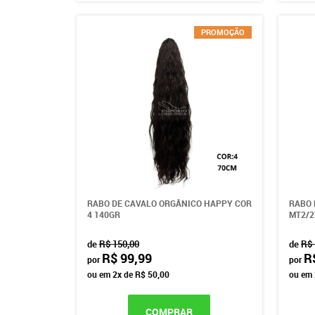
PROMOÇÃO
RABO DE CAVALO ORGÂNICO HAPPY COR
RABO 
4 140GR
MT2/2
de
R$ 150,00
de
R$ 
R$ 99,99
R
por
por
ou em
2x
de
R$ 50,00
ou em
COMPRAR