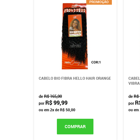
PROMOÇÃO
CABELO BIO FIBRA HELLO HAIR ORANGE
CABEL
VIBR
de
R$ 165,00
de
R$ 
R$ 99,99
R
por
por
ou em
2x
de
R$ 50,00
ou em
COMPRAR