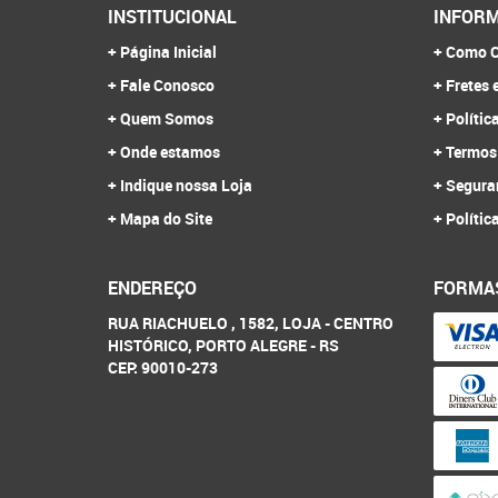
INSTITUCIONAL
INFORM
Página Inicial
Como C
Fale Conosco
Fretes 
Quem Somos
Polític
Onde estamos
Termos
Indique nossa Loja
Segura
Mapa do Site
Polític
ENDEREÇO
FORMA
RUA RIACHUELO , 1582, LOJA
-
CENTRO
HISTÓRICO, PORTO ALEGRE
-
RS
CEP: 90010-273