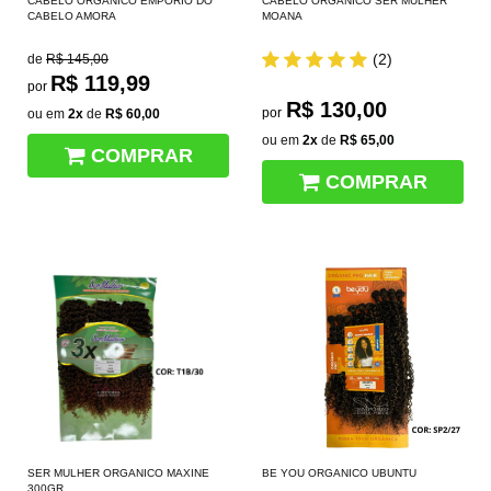
CABELO ORGÂNICO EMPÓRIO DO
CABELO ORGÂNICO SER MULHER
CABELO AMORA
MOANA
(2)
de
R$ 145,00
R$ 119,99
por
R$ 130,00
por
ou em
2x
de
R$ 60,00
ou em
2x
de
R$ 65,00
COMPRAR
COMPRAR
SER MULHER ORGANICO MAXINE
BE YOU ORGANICO UBUNTU
300GR