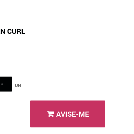
N CURL
A
UN
AVISE-ME