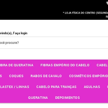
* LOJA FÍSICA DO CENTRO (SEGUNDA 
R
vindo(a),
Faça login
IBRA DE QUERATINA
FIBRAS EMPÓRIO DO CABELO
CABEL
S
COQUES
RABOS DE CAVALO
COSMÉTICOS EMPÓRIO
LASTEX / LINHAS
CABELO PARA TRANÇAS
AGULHAS
QUERATINA
DEPOIMENTOS