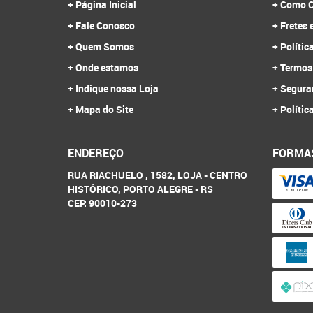
Página Inicial
Como C
Fale Conosco
Fretes 
Quem Somos
Polític
Onde estamos
Termos
Indique nossa Loja
Segura
Mapa do Site
Polític
ENDEREÇO
FORMA
RUA RIACHUELO , 1582, LOJA
-
CENTRO
HISTÓRICO, PORTO ALEGRE
-
RS
CEP: 90010-273