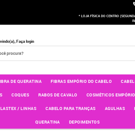
* LOJA FÍSICA DO CENTRO (SEGUNDA 
R
vindo(a),
Faça login
IBRA DE QUERATINA
FIBRAS EMPÓRIO DO CABELO
CABEL
S
COQUES
RABOS DE CAVALO
COSMÉTICOS EMPÓRIO
LASTEX / LINHAS
CABELO PARA TRANÇAS
AGULHAS
QUERATINA
DEPOIMENTOS