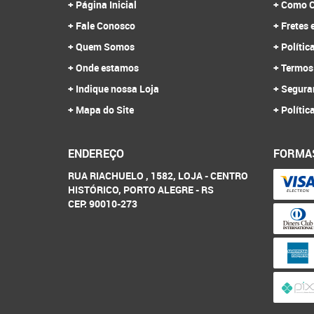
Página Inicial
Como C
Fale Conosco
Fretes 
Quem Somos
Polític
Onde estamos
Termos
Indique nossa Loja
Segura
Mapa do Site
Polític
ENDEREÇO
FORMA
RUA RIACHUELO , 1582, LOJA
-
CENTRO
HISTÓRICO, PORTO ALEGRE
-
RS
CEP: 90010-273