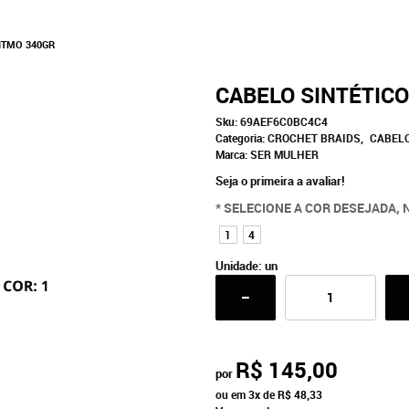
ITMO 340GR
CABELO SINTÉTIC
Sku:
69AEF6C0BC4C4
Categoria:
CROCHET BRAIDS
CABELO
Marca:
SER MULHER
Seja o primeira a avaliar!
* SELECIONE A COR DESEJADA, 
1
4
Unidade: un
R$ 145,00
por
ou em
3x
de
R$ 48,33