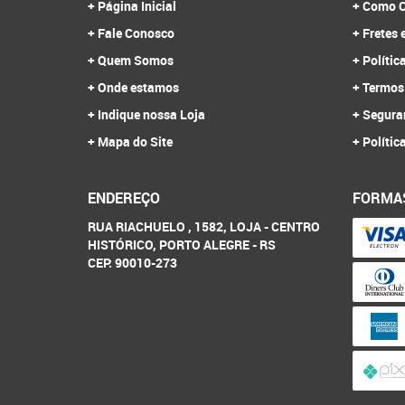
Página Inicial
Como C
Fale Conosco
Fretes 
Quem Somos
Polític
Onde estamos
Termos
Indique nossa Loja
Segura
Mapa do Site
Polític
ENDEREÇO
FORMA
RUA RIACHUELO , 1582, LOJA
-
CENTRO
HISTÓRICO, PORTO ALEGRE
-
RS
CEP: 90010-273