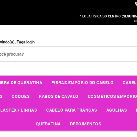
* LOJA FÍSICA DO CENTRO (SEGUNDA 
R
vindo(a),
Faça login
IBRA DE QUERATINA
FIBRAS EMPÓRIO DO CABELO
CABEL
S
COQUES
RABOS DE CAVALO
COSMÉTICOS EMPÓRIO
LASTEX / LINHAS
CABELO PARA TRANÇAS
AGULHAS
QUERATINA
DEPOIMENTOS