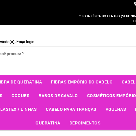
* LOJA FÍSICA DO CENTRO (SEGUNDA 
R
vindo(a),
Faça login
IBRA DE QUERATINA
FIBRAS EMPÓRIO DO CABELO
CABEL
S
COQUES
RABOS DE CAVALO
COSMÉTICOS EMPÓRIO
LASTEX / LINHAS
CABELO PARA TRANÇAS
AGULHAS
QUERATINA
DEPOIMENTOS