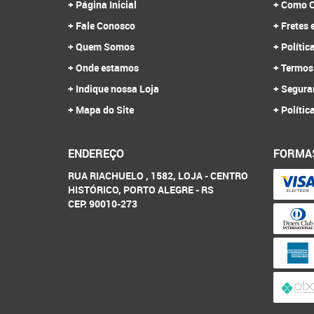
Página Inicial
Como C
Fale Conosco
Fretes 
Quem Somos
Polític
Onde estamos
Termos
Indique nossa Loja
Segura
Mapa do Site
Polític
ENDEREÇO
FORMA
RUA RIACHUELO , 1582, LOJA
-
CENTRO
HISTÓRICO, PORTO ALEGRE
-
RS
CEP: 90010-273