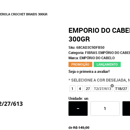
EROLA CROCHET BRAIDS 300GR
EMPORIO DO CABE
300GR
Sku:
68CAD3C9DFB50
Categoria:
FIBRAS EMPÓRIO DO CABE
Marca:
EMPÓRIO DO CABELO
PROMOÇÃO
LANÇAMENTO
Seja o primeira a avaliar!
* SELECIONE A COR DESEJADA, 
1
4
27
T2/27/613
T1B/27
Unidade: un
de
R$ 145,00