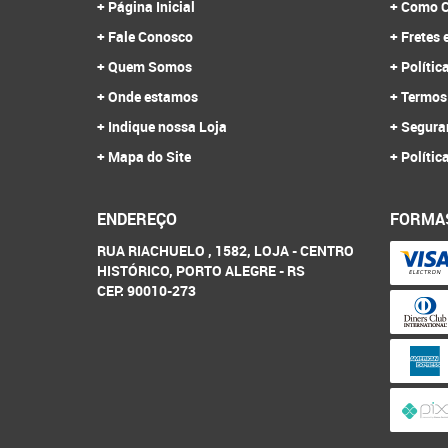
Página Inicial
Como C
Fale Conosco
Fretes 
Quem Somos
Polític
Onde estamos
Termos
Indique nossa Loja
Segura
Mapa do Site
Polític
ENDEREÇO
FORMA
RUA RIACHUELO , 1582, LOJA
-
CENTRO
HISTÓRICO, PORTO ALEGRE
-
RS
CEP: 90010-273