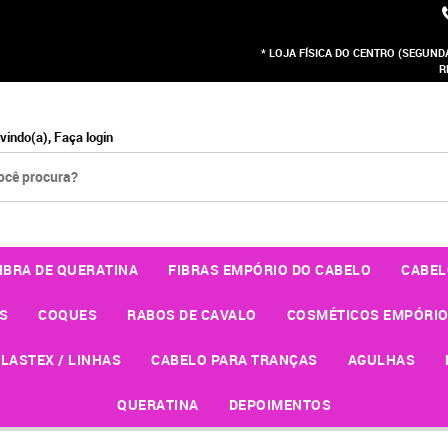
* LOJA FÍSICA DO CENTRO (SEGUNDA 
R
vindo(a),
Faça login
IBRA DE QUERATINA
FIBRAS EMPÓRIO DO CABELO
CABEL
S
COQUES
RABOS DE CAVALO
COSMÉTICOS EMPÓRIO
LASTEX / LINHAS
CABELO PARA TRANÇAS
AGULHAS
QUERATINA
DEPOIMENTOS